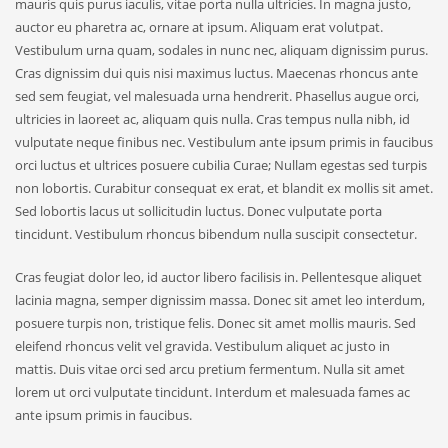
mauris quis purus iaculis, vitae porta nulla ultricies. In magna justo,
auctor eu pharetra ac, ornare at ipsum. Aliquam erat volutpat.
Vestibulum urna quam, sodales in nunc nec, aliquam dignissim purus.
Cras dignissim dui quis nisi maximus luctus. Maecenas rhoncus ante
sed sem feugiat, vel malesuada urna hendrerit. Phasellus augue orci,
ultricies in laoreet ac, aliquam quis nulla. Cras tempus nulla nibh, id
vulputate neque finibus nec. Vestibulum ante ipsum primis in faucibus
orci luctus et ultrices posuere cubilia Curae; Nullam egestas sed turpis
non lobortis. Curabitur consequat ex erat, et blandit ex mollis sit amet.
Sed lobortis lacus ut sollicitudin luctus. Donec vulputate porta
tincidunt. Vestibulum rhoncus bibendum nulla suscipit consectetur.
Cras feugiat dolor leo, id auctor libero facilisis in. Pellentesque aliquet
lacinia magna, semper dignissim massa. Donec sit amet leo interdum,
posuere turpis non, tristique felis. Donec sit amet mollis mauris. Sed
eleifend rhoncus velit vel gravida. Vestibulum aliquet ac justo in
mattis. Duis vitae orci sed arcu pretium fermentum. Nulla sit amet
lorem ut orci vulputate tincidunt. Interdum et malesuada fames ac
ante ipsum primis in faucibus.